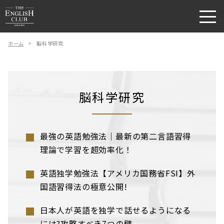
ホーム
>
脳科学研究
脳科学研究
最強の英語勉強法｜最新の第二言語習得
理論で学習を超効率化！
英語独学勉強法【アメリカ国務省FSI】外
国語習得法の極意公開!
日本人が英語を独学で話せるようになる
には?攻略すべき7つの壁