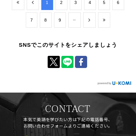
​1
​2
​3
​4
​5
​6
​7
​8
​9
SNSでこのサイトをシェアしましょう
CONTACT
本気で英語を学びたい方は下記の電話番号、
お問い合わせフォームよりご連絡ください。