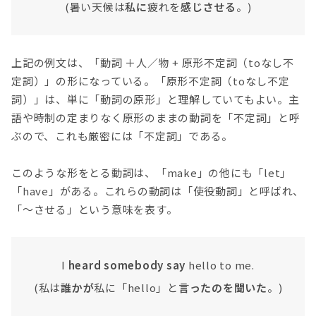
(暑い天候は
私に
疲れを
感じさせる
。)
上記の例文は、「動詞 ＋人／物 + 原形不定詞（toなし不
定詞）」の形になっている。「原形不定詞（toなし不定
詞）」は、単に「動詞の原形」と理解していてもよい。主
語や時制の定まりなく原形のままの動詞を「不定詞」と呼
ぶので、これも厳密には「不定詞」である。
このような形をとる動詞は、「make」の他にも「let」
「have」がある。これらの動詞は「使役動詞」と呼ばれ、
「〜させる」という意味を表す。
I
heard somebody say
hello to me.
(私は
誰かが
私に「hello」と
言ったのを聞いた
。)