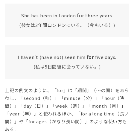
She has been in London
for
three years.
(彼女は3年
間
ロンドンにいる。（今もいる）)
I haven’t (have not) seen him
for
five days.
(私は5日
間
彼に会っていない。)
上記の例文のように、「for」は「期間」（〜の間）をあら
わし、「second（秒）」「minute（分）」「hour（時
間）」「day（日）」「week（週）」「month（月）」
「year（年）」と使われるほか、「for a long time（長い
間）」や「for ages（かなり長い間）」のような使い方も
ある。