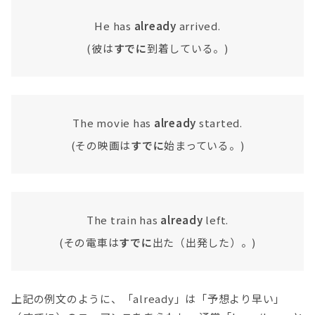
He has
already
arrived.
(彼は
すでに
到着している。)
The movie has
already
started.
(その映画は
すでに
始まっている。)
The train has
already
left.
(その電車は
すでに
出た（出発した）。)
上記の例文のように、「already」は「予想より早い」