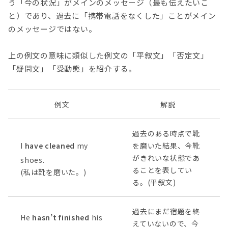
う「今の状況」がメインのメッセージ（最も伝えたいこ
と）であり、過去に「携帯電話をなくした」ことがメイン
のメッセージではない。
上の例文の意味に類似した例文の「平叙文」「否定文」
「疑問文」「受動態」を紹介する。
例文
解説
過去のある時点で靴
I
have cleaned
my
を磨いた結果、今靴
がきれいな状態であ
shoes.
ることを表してい
(私は靴を磨いた。)
る。(平叙文)
過去にまだ宿題を終
He
hasn’t finished
his
えていないので、今