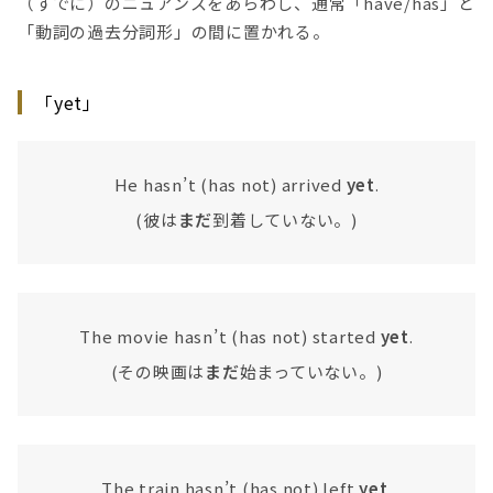
（すでに）のニュアンスをあらわし、通常「have/has」と
「動詞の過去分詞形」の間に置かれる。
「yet」
He hasn’t (has not) arrived
yet
.
(彼は
まだ
到着していない。)
The movie hasn’t (has not) started
yet
.
(その映画は
まだ
始まっていない。)
The train hasn’t (has not) left
yet
.