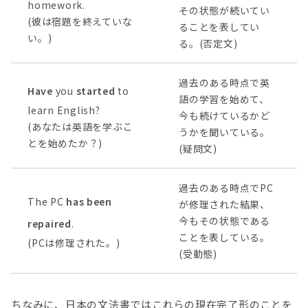
homework.
その状態が続いてい
(彼は宿題を終えていな
ることを表してい
い。)
る。(否定文)
過去のある時点で英
Have
you
started
to
語の学習を始めて、
learn English?
今も続けているかど
(あなたは英語を学ぶこ
うかを聞いている。
とを始めたか？)
(疑問文)
過去のある時点でPC
The PC
has been
が修理された結果、
今もその状態である
repaired
.
ことを表している。
(PCは修理された。)
(受動態)
ちなみに、日本の文法書ではこれらの現在完了形のことを