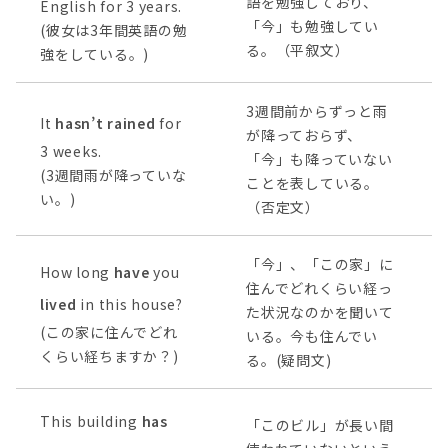
語を勉強しており、
English for 3 years.
「今」も勉強してい
(彼女は3年間英語の勉
る。（平叙文）
強をしている。)
3週間前からずっと雨
It
hasn’t rained
for
が降っておらず、
3 weeks.
「今」も降っていない
(3週間雨が降っていな
ことを表している。
い。)
（否定文）
「今」、「この家」に
How long
have
you
住んでどれくらい経っ
lived
in this house?
た状況なのかを聞いて
(この家に住んでどれ
いる。今も住んでい
くらい経ちますか？)
る。(疑問文)
This building
has
「このビル」が長い間