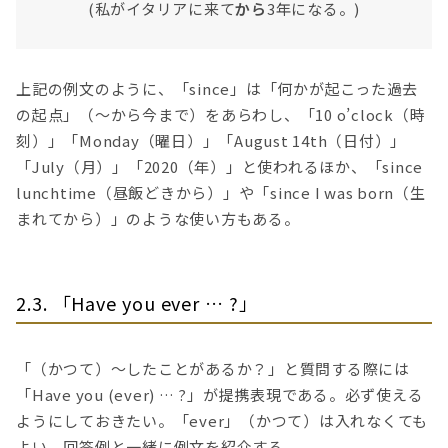
(私がイタリアに来て
から
3年になる。)
上記の例文のように、「since」は「何かが起こった過去
の起点」（〜から今まで）をあらわし、「10 o’clock（時
刻）」「Monday（曜日）」「August 14th（日付）」
「July（月）」「2020（年）」と使われるほか、「since
lunchtime（昼飯どきから）」や「since I was born（生
まれてから）」のような使い方もある。
2.3. 「Have you ever … ?」
「（かつて）〜したことがあるか？」と質問する際には
「Have you (ever) … ?」が提携表現である。必ず使える
ようにしておきたい。「ever」（かつて）は入れなくても
よい。回答例と一緒に例文を紹介する。