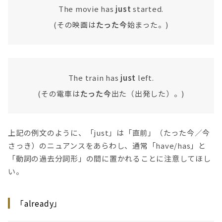
The movie has
just
started.
(その映画は
たった今
始まった。)
The train has
just
left.
(その電車は
たった今
出た（出発した）。)
上記の例文のように、「just」は「直前」（たった今／今
さっき）のニュアンスをあらわし、通常「have/has」と
「動詞の過去分詞形」の間に置かれることに注意してほし
い。
「already」