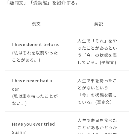
「疑問文」「受動態」を紹介する。
例文
解説
人生で「それ」をや
I
have done
it before.
ったことがあるとい
(私はそれを以前やった
う「今」の状態を表
ことがある。)
している。(平叙文)
I
have never had
a
人生で車を持ったこ
とがないという
car.
「今」の状態を表し
(私は車を持ったことが
ている。(否定文）
ない。)
人生で寿司を食べた
Have
you ever
tried
ことがあるかどうか
Sushi?