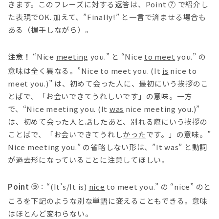
きます。このフレーズに対する返答は、Point ⑦ で紹介し
た表現でOK. 加えて、”Finally!” と一言で済ませる場合も
ある（握手しながら）。
注意！
“Nice
meeting
you.” と “Nice
to meet
you.” の
意味は全く異なる。”Nice to meet you. (It
is
nice to
meet you.)” は、初めて会った人に、最初にいう挨拶のこ
とばで、「お会いできてうれしいです」の意味。一方
で、“Nice meeting you. (It
was
nice meeting you.)”
は、初めて会った人と話したあと、別れる際にいう挨拶の
ことばで、「お会いできてうれし
かった
です。」の意味。”
Nice meeting you.” の省略しない形は、”It was” と動詞
が過去形になっていることに注意してほしい。
Point ⑨
：“(It’s/It is)
nice
to meet you.” の “nice” のと
ころを下記のような別な単語に変えることもできる。意味
はほとんど変わらない。