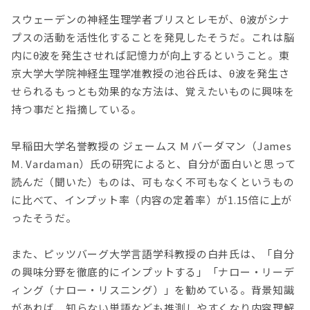
スウェーデンの神経生理学者ブリスとレモが、θ波がシナ
プスの活動を活性化することを発見したそうだ。これは脳
内にθ波を発生させれば記憶力が向上するということ。東
京大学大学院神経生理学准教授の池谷氏は、θ波を発生さ
せられるもっとも効果的な方法は、覚えたいものに興味を
持つ事だと指摘している。
早稲田大学名誉教授の ジェームス M バーダマン（James
M. Vardaman）氏の研究によると、自分が面白いと思って
読んだ（聞いた）ものは、可もなく不可もなくというもの
に比べて、インプット率（内容の定着率）が1.15倍に上が
ったそうだ。
また、ピッツバーグ大学言語学科教授の白井氏は、「自分
の興味分野を徹底的にインプットする」「ナロー・リーデ
ィング（ナロー・リスニング）」を勧めている。背景知識
があれば、知らない単語なども推測しやすくなり内容理解