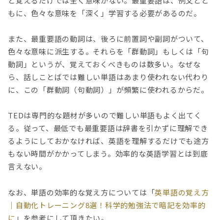
と覚えるだけでは全く意味がない。最重要語は、例文とと
もに、色々な意味を「深く」学習する必要があるのだ。
また、最重要語の動詞は、後ろに前置詞や副詞がついて、
色々な意味に派生する。それらを「群動詞」もしくは「句
動詞」というが、覚えておくべきものは数多い。なぜな
ら、話しことばでは難しい単語はあまり使われない代わり
に、この「群動詞（句動詞）」が頻繁に使われるからだ。
TEDは専門的な題材が多いので難しい単語もよく出てく
る。従って、最低でも最重要語は辞書を引かずに理解でき
るようにしておかなければ、英語を理解するだけでも途方
もない時間がかかってしまう。効率的な英語学習とは到底
言えない。
なお、単語の効率的な覚え方については「
英単語の覚え方
｜自動化トレーニング8選！科学的勉強法で暗記を効率的
に
」を参考にして頂きたい。